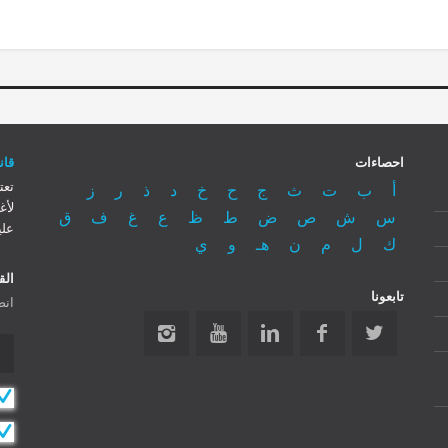
احصاءات
قانون
تعت
أ
ب
ت
ث
ج
ح
خ
د
ذ
ر
ز
لأغ
س
ش
ص
ض
ط
ظ
ع
غ
ف
ق
علي
ك
ل
م
ن
هـ
و
ي
الق
تابعونا
انض