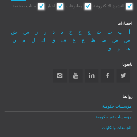
النشرة الالكترونية
مطبوعات
اخبار
بيانات صحفية
احصاءات
أ
ب
ت
ث
ج
ح
خ
د
ذ
ر
ز
س
ش
ص
ض
ط
ظ
ع
غ
ف
ق
ك
ل
م
ن
هـ
و
ي
تابعونا
روابط
مؤسسات حكومية
مؤسسات غير حكومية
الجامعات والكليات