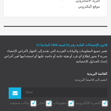
البريد الاليكتروني
:
موقع اليكتروني
:
قانون الإحصاءات العامة رقم (4) لسنة 2000 المادة(17)
تعتبر جميع المعلومات والبيانات الفردية التي تقدم إلى الجهاز لأغراض الإحصاء
سرية لا يجوز إطلاع أي فرد أو هيئة عامة أو خاصة عليها أو استخدامها لغير أغراض
إعداد الجداول الإحصائية.
Register
Log In
Log In
القائمة البريدية
Remember Me
انضم الى قائمتنا البريدية
Reset password
النشرة الالكترونية
مطبوعات
اخبار
بيانات صحفية