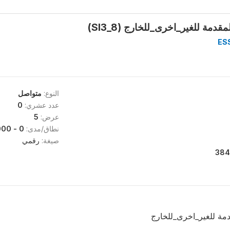
دمة للغير_اخرى_للخارج (SI3_8)
ES
النوع:
متواصل
عدد عشري:
0
عرض:
5
نطاق/مدى:
0 - 35000
صيغة:
رقمي
384
دمة للغير_اخرى_للخارج