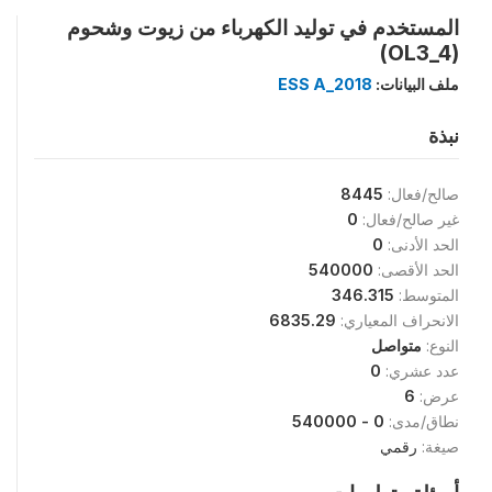
المستخدم في توليد الكهرباء من زيوت وشحوم
(OL3_4)
ملف البيانات:
ESS A_2018
نبذة
صالح/فعال:
8445
غير صالح/فعال:
0
الحد الأدنى:
0
الحد الأقصى:
540000
المتوسط:
346.315
الانحراف المعياري:
6835.29
النوع:
متواصل
عدد عشري:
0
عرض:
6
نطاق/مدى:
0 - 540000
صيغة:
رقمي