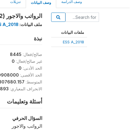
وصف الدراسة
تنزيلات
وصف البيانات
الرواتب والاجور (LS4_2)
ملف البيانات:
S A_2018
ملفات البيانات
نبذة
ESS A_2018
صالح/فعال:
8445
غير صالح/فعال:
0
الحد الأدنى:
0
الحد الأقصى:
9908000
المتوسط:
307680.157
الانحراف المعياري:
.893
أسئلة وتعليمات
السؤال الحرفي
الرواتب والاجور