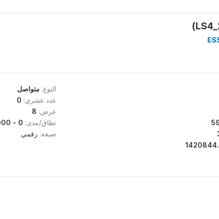
ES
النوع:
متواصل
عدد عشري:
0
عرض:
8
5
نطاق/مدى:
0 - 59908000
صيغة:
رقمي
1420844