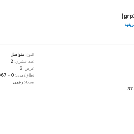
عريفية
النوع:
متواصل
عدد عشري:
2
عرض:
6
نطاق/مدى:
0 - 423.306772908367
صيغة:
رقمي
37