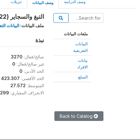
وصف الدراسة
تنزيلات
وصف البيانات
التبغ والسجاير (grp22)
ملف البيانات:
البيانات الت
ملفات البيانات
نبذة
البيانات
التعريفية
صالح/فعال:
3270
بيانات
غير صالح/فعال:
0
الافراد
الحد الأدنى:
0
السلع
الحد الأقصى:
423.307
المتوسط:
27.572
الانحراف المعياري:
.299
Back to Catalog