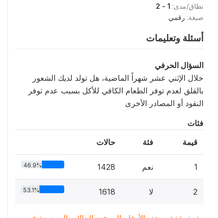
نطاق/مدى:
1 - 2
صيغة:
رقمي
أسئلة وتعليمات
السؤال الحرفي
خلال الإثني عشر شهراً الماضية، هل تولد لديك الشعور
بالقلق لعدم توفر الطعام الكافي للأكل بسبب عدم توفر
النقود أو المصادر الأخرى
فئات
قيمة
فئة
حالات
46.9%
1
نعم
1428
53.1%
2
لا
1618