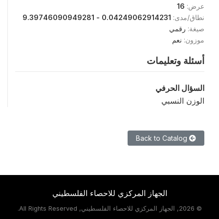
عرض:
16
نطاق/مدى:
0.04249062914231 - 9.39746090949281
صيغة:
رقمي
موزون:
نعم
أسئلة وتعليمات
السؤال الحرفي
الوزن النسبي
Back to Catalog
الجهاز المركزي للاحصاء الفلسطيني
©
2026, الجهاز المركزي للاحصاء الفلسطيني, All Rights Reserved.