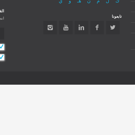
ك
ل
م
ن
هـ
و
ي
الق
تابعونا
انض