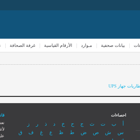
ات
بيانات صحفية
مـوارد
الأرقام القياسية
غرفة الصحافة
ع
يات جهاز UPS
احصاءات
قانون
تعت
أ
ب
ت
ث
ج
ح
خ
د
ذ
ر
ز
لأغ
س
ش
ص
ض
ط
ظ
ع
غ
ف
ق
علي