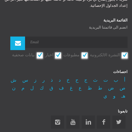
إعداد الجداول الإحصائية.
Register
Log In
Log In
القائمة البريدية
Remember Me
انضم الى قائمتنا البريدية
Reset password
النشرة الالكترونية
مطبوعات
اخبار
بيانات صحفية
احصاءات
أ
ب
ت
ث
ج
ح
خ
د
ذ
ر
ز
س
ش
ص
ض
ط
ظ
ع
غ
ف
ق
ك
ل
م
ن
هـ
و
ي
تابعونا