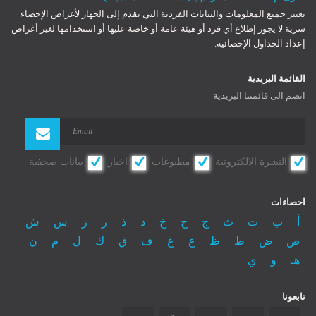
تعتبر جميع المعلومات والبيانات الفردية التي تقدم إلى الجهاز لأغراض الإحصاء
سرية لا يجوز إطلاع أي فرد أو هيئة عامة أو خاصة عليها أو استخدامها لغير أغراض
إعداد الجداول الإحصائية.
Register
Log In
Log In
القائمة البريدية
Remember Me
انضم الى قائمتنا البريدية
Reset password
النشرة الالكترونية
مطبوعات
اخبار
بيانات صحفية
احصاءات
أ
ب
ت
ث
ج
ح
خ
د
ذ
ر
ز
س
ش
ص
ض
ط
ظ
ع
غ
ف
ق
ك
ل
م
ن
هـ
و
ي
تابعونا