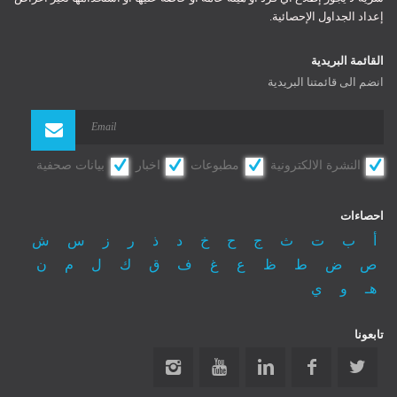
إعداد الجداول الإحصائية.
Register
Log In
Log In
القائمة البريدية
Remember Me
انضم الى قائمتنا البريدية
Reset password
النشرة الالكترونية
مطبوعات
اخبار
بيانات صحفية
احصاءات
أ
ب
ت
ث
ج
ح
خ
د
ذ
ر
ز
س
ش
ص
ض
ط
ظ
ع
غ
ف
ق
ك
ل
م
ن
هـ
و
ي
تابعونا