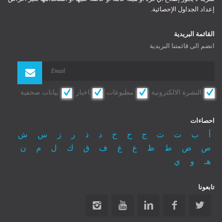
إعداد الجداول الإحصائية.
Register
Log In
Log In
القائمة البريدية
Remember Me
انضم الى قائمتنا البريدية
Reset password
النشرة الالكترونية
مطبوعات
اخبار
بيانات صحفية
احصاءات
أ
ب
ت
ث
ج
ح
خ
د
ذ
ر
ز
س
ش
ص
ض
ط
ظ
ع
غ
ف
ق
ك
ل
م
ن
هـ
و
ي
تابعونا