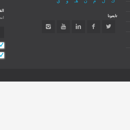
ك
ل
م
ن
هـ
و
ي
الق
تابعونا
انض