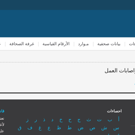
ات
بيانات صحفية
مـوارد
الأرقام القياسية
غرفة الصحافة
ع
اصابات العمل
احصاءات
قانون
تعت
أ
ب
ت
ث
ج
ح
خ
د
ذ
ر
ز
لأغ
س
ش
ص
ض
ط
ظ
ع
غ
ف
ق
علي