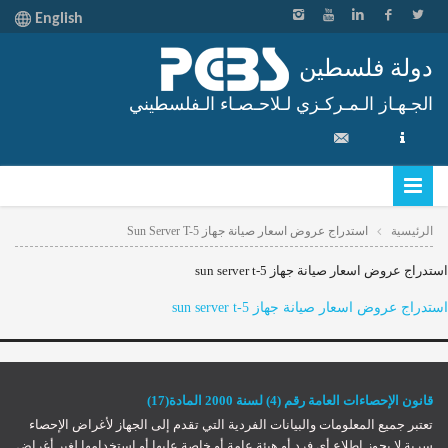
English
دولة فلسطين
الجـهـاز الـمـركـزي لـلاحـصـاء الـفلسطيني
الرئيسية
استدراج عروض اسعار صيانة جهاز Sun Server T-5
استدراج عروض اسعار صيانة جهاز sun server t-5
استدراج عروض اسعار صيانة جهاز sun server t-5
قانون الإحصاءات العامة رقم (4) لسنة 2000 المادة(17)
تعتبر جميع المعلومات والبيانات الفردية التي تقدم إلى الجهاز لأغراض الإحصاء
سرية لا يجوز إطلاع أي فرد أو هيئة عامة أو خاصة عليها أو استخدامها لغير أغراض