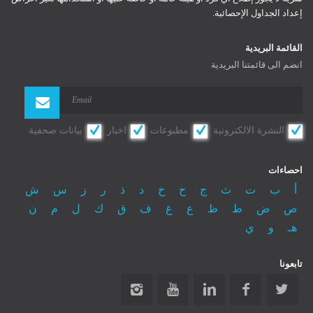
إعداد الجداول الإحصائية.
Register
Log In
Log In
القائمة البريدية
Remember Me
انضم الى قائمتنا البريدية
Reset password
النشرة الالكترونية
مطبوعات
اخبار
بيانات صحفية
احصاءات
أ
ب
ت
ث
ج
ح
خ
د
ذ
ر
ز
س
ش
ص
ض
ط
ظ
ع
غ
ف
ق
ك
ل
م
ن
هـ
و
ي
تابعونا