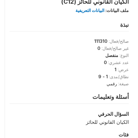
الكيان القانوني للحائز (C12)
ملف البيانات:
البيانات التعريفية
نبذة
صالح/فعال:
111310
غير صالح/فعال:
0
النوع:
منفصل
عدد عشري:
0
عرض:
1
نطاق/مدى:
1 - 9
صيغة:
رقمي
أسئلة وتعليمات
السؤال الحرفي
الكيان القانوني للحائز
فئات