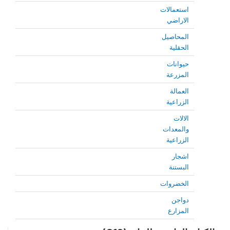
استعمالات
الاراضي
المحاصيل
الحقلية
حيوانات
المزرعة
العمالة
الزراعية
الالات
والمعدات
الزراعية
اشجار
البستنة
الخضروات
دواجن
المزارع