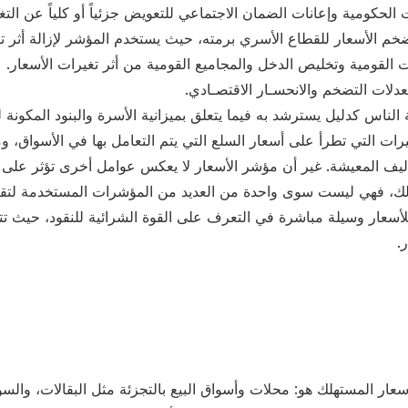
ت الحكومية وإعانات الضمان الاجتماعي للتعويض جزئياً أو كلياً عن الت
م الأسعار للقطاع الأسري برمته، حيث يستخدم المؤشر لإزالة أثر تضخ
 القومية وتخليص الدخل والمجاميع القومية من أثر تغيرات الأسعار.
دلات التضخم والانحسـار الاقتصـادي.
ناس كدليل يسترشد به فيما يتعلق بميزانية الأسرة والبنود المكونة له
ات التي تطرأ على أسعار السلع التي يتم التعامل بها في الأسواق، و
ف المعيشة. غير أن مؤشر الأسعار لا يعكس عوامل أخرى تؤثر على ت
ذلك، فهي ليست سوى واحدة من العديد من المؤشرات المستخدمة لتقيي
أسعار وسيلة مباشرة في التعرف على القوة الشرائية للنقود، حيث تتنا
.
ار المستهلك هو: محلات وأسواق البيع بالتجزئة مثل البقالات، والس