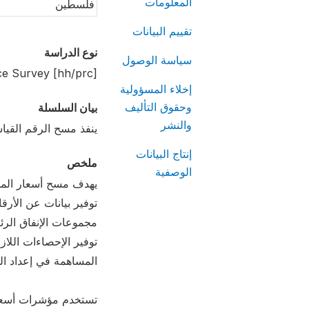
المعلومات
فلسطين
تقييم البيانات
نوع الدراسة
سياسة الوصول
ce Survey [hh/prc]
إخلاء المسؤولية
بيان السلسلة
وحقوق التأليف
والنشر
ينفذ مسح الرقم القياس
إنتاج البيانات
ملخص
الوصفية
يهدف مسح أسعار المسته
مجموعات الإنفاق الرئي
توفير الإحصاءات اللا
المساهمة في إعداد الح
تستخدم مؤشرات أسعار