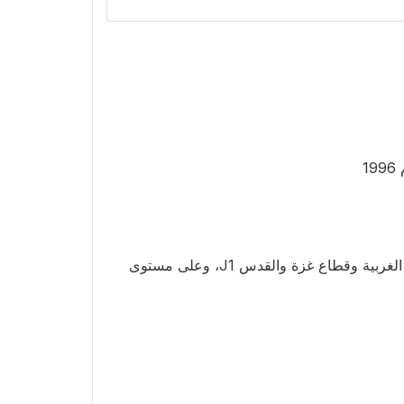
1
توفير بيانات عن الأرقام القياسية لأسعار المستهلك على مستوى فلسطين ولكلٍ من الضفة الغربية وقطاع غزة والقدس J1، وعلى مستوى