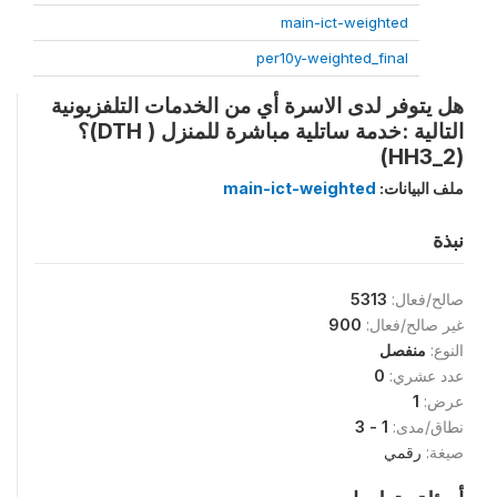
main-ict-weighted
per10y-weighted_final
هل يتوفر لدى الاسرة أي من الخدمات التلفزيونية
التالية :خدمة ساتلية مباشرة للمنزل ( DTH)؟
(HH3_2)
ملف البيانات:
main-ict-weighted
نبذة
صالح/فعال:
5313
غير صالح/فعال:
900
النوع:
منفصل
عدد عشري:
0
عرض:
1
نطاق/مدى:
1 - 3
صيغة:
رقمي